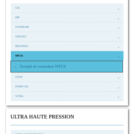
CAT
HPP
INTERPUMP
OERTZEN
PRATISSOLI
SPECK
Exemple de restauration SPECK
UDOR
POMPE USA
WOMA
ULTRA HAUTE PRESSION