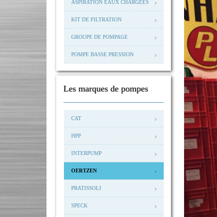
ASPIRATION EAUX CHARGÉES
KIT DE FILTRATION
GROUPE DE POMPAGE
POMPE BASSE PRESSION
Les marques de pompes
CAT
HPP
INTERPUMP
OERTZEN
PRATISSOLI
SPECK